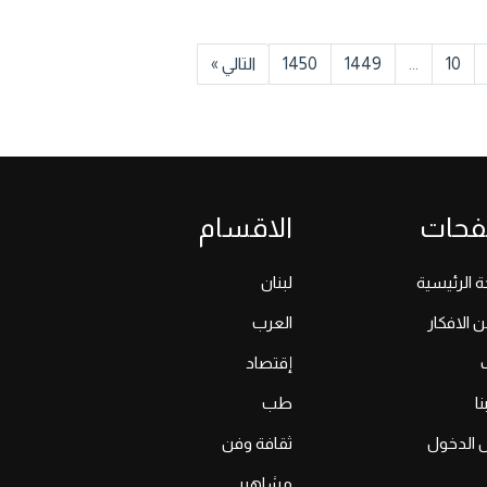
10
...
1449
1450
التالي »
فحات
الاقسام
 الرئيسية
لبنان
ن الافكار
العرب
إقتصاد
ا
طب
 الدخول
ثقافة وفن
مشاهير