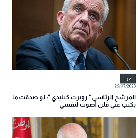
العرب
26/07/2023
المرشح الرئاسي " روبرت كينيدي ": لو صدقت ما
يكتب عني فلن أصوت لنفسي