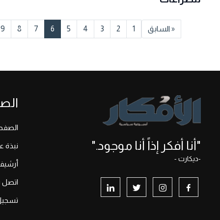
« السابق
1
2
3
4
5
6
7
8
9
الص
الصفحة
"أنا أفكر إذاً أنا موجود."
نبذة ع
-ديكارت -
أرشيف
اتصل بن
تسجيل