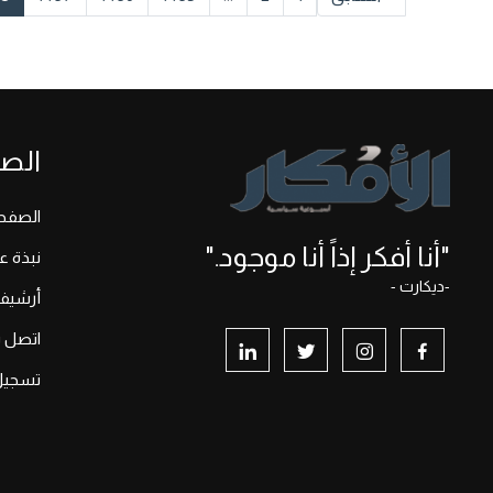
الص
الصفحة
"أنا أفكر إذاً أنا موجود."
نبذة ع
-ديكارت -
أرشيف
اتصل بن
تسجيل