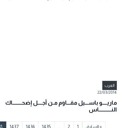
العرب
22/03/2014
ماريــــو باســـيل مقـــاوم مـن أجــــل إضحــــــــاك
النـــــــــــاس
« السابق
1
2
...
1435
1436
1437
38