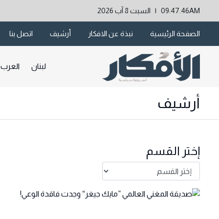
09:47.46AM | السبت 8 آب 2026
الصفحة الرئيسية
نبذة عن الافكار
أرشيف
اتصل بنا
لبنان
العرب
أرشيف
إختر القسم