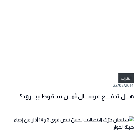
العرب
22/03/2014
هـــل تدفــــع عرســال ثمــن سـقوط يبـــرود؟