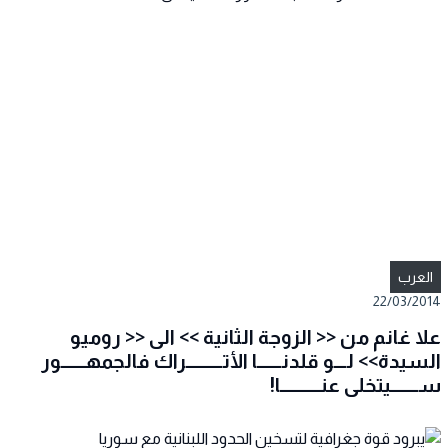
العرب
22/03/2014
علا غانم من << الزوجة الثانية >> الى << روميو
السيدة>> لـــو قلدنــــــا الأتـــــــــراك فالجمهــــــور
ســـــــيتخلى عنــــــــــا!