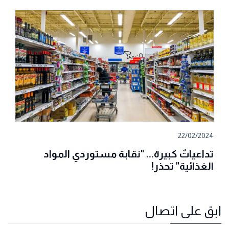
22/02/2024
تداعياتٌ كبيرة... "نقابة مستوردي المواد
الغذائية" تحذر!
ابق على اتصال