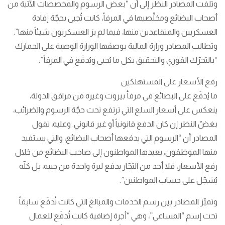
وتلفت المصادر النظر إلى أن “بعض الرسوم والمخصصات الآتية من
أصحاب البضائع ومخلِّصيها في المرفأ، كانت تُجبى بحجّة إفادة
العسكريين والمتقاعدين منها، فيما لم يرَ العسكريون شيئاً منها”.
وتطالب المصادر وزارة المالية بوصفها الوزارة الوصية على الجمارك
“بالتحرّك الفوري والتحقيق بكل ما يُجبى ويُدفَع في المرفأ”.
رفع الأسعار على المستهلكين
ما يُدفَع على البضائع في مرفأ بيروت وغيره من مرافق الدولة،
ينعكس على أسعار السلع التي ترتفع تحت حجّة الرسوم والضرائب،
بغضّ النظر إن كان الدفع قانونياً أو غير قانوني. وعليه، تقول
المصادر أن “الرسوم التي يدفعها أصحاب البضائع، والتي يستفيد
منها الموظفون، يعيدها المواطنون إلى صاحب البضائع من خلال
رفع الأسعار، فلا أحد من التجّار يدفع ليرة واحدة من جيبه، بل كلّه
يُسَجَّل على حساب المواطنين”.
وتميِّز المصادر بين رسم الخدمات والمبالغ التي كانت تُدفَع سابقاً
تحت إسم “المساعي”، وهي “أجرة إضافية كانت تُدفَع للعمال