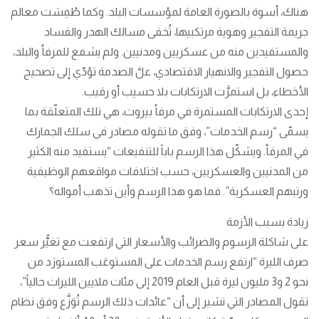
هناك، أسوة بالصورة العامة لمؤسسات البلد. وكما طُمِسَت معالم
جريمة التفجير وهوية مرتكبيها، تُخفى مسالك الهدر والفساد
والمستفيدين منه من عسكريين ومدنيين. ولم يشفع للمرفأ والبلد،
حصول التفجير والانهيار الاقتصادي، علَّ الصدمة تؤدّي إلى تصحيح
الأخطاء، بل استمرَّت الارتكابات بلا حسيب أو رقيب.
إحدى الارتكابات المستمرة في مرفأ بيروت، هي تلك المتعلّقة بما
يسمّى “رسم الخدمات”، وفق ما تقوله مصادر في سلك الجمارك
في المرفأ. ويشكّل هذا الرسم باباً للتنفيعات “يستفيد منه الكثير
من المدنيين والعسكريين، حسب اختلافات مواقعهم الوظيفية
ورتبهم العسكرية”. فما هو هذا الرسم وأين تذهب أمواله؟
زيادة بسبب الأزمة
على شاكلة الرسوم والضرائب والأسعار التي ارتفعت مع تغيُّر سعر
صرف الليرة “ارتفع رسم الخدمات على المستوعَب المستورَد من
نحو 2 و3 مليون ليرة قبل العام 2019 إلى مئات ملايين الليرات حالياً”،
تقول المصادر التي تشير إلى أن “عائدات ذلك الرسم تُوَزَّع وفق نظام