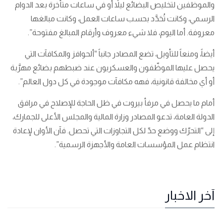
والموظفين لتخليص البضائع ليلاً أو في ساعات متأخرة بعد الدوام
الرسمي، وكانت تُحَدَّد بحسب ساعات العمل، وكانت مبالغها
معروفة. أما اليوم، فلا شيء معروف وأرقام المبالغ مفتوحة”.
أيضاً، ومنعاً للتأويل، تضع المصادر جانباً “ألحوافز والمكافآت التي
يحصل عليها الموظّفون والعسكريون عند ضبطهم بضائع مهرَّبة
أو أي مخالفة قانونية، فهه مكافآت موجودة في كل دول العالم”.
أمام ما يحصل في مرفأ بيروت في ظل الحاجة للإصلاح في مرافق
الدولة العامة، تدعو المصادر وزارة المالية والمجلس الأعلى للجمارك،
إلى “التحرّك ووضع حدّ لكل التجاوزات التي تحصل. فآن الأوان لإعادة
انتظام عمل المؤسسات العامة والأجهزة الرسمية”.
آخر الاخبار