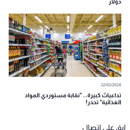
دولار
22/02/2024
تداعياتٌ كبيرة... "نقابة مستوردي المواد
الغذائية" تحذر!
ابق على اتصال