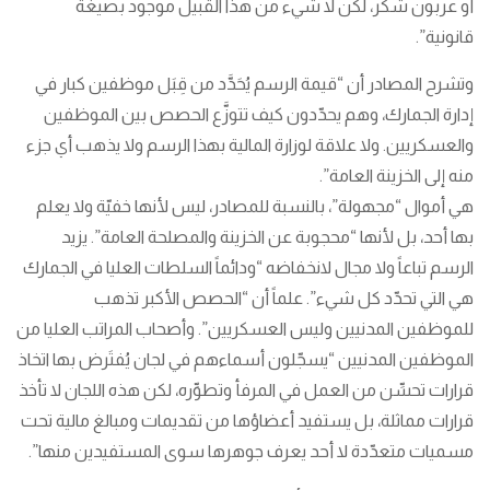
أو عربون شكر، لكن لا شيء من هذا القبيل موجود بصيغة
قانونية”.
وتشرح المصادر أن “قيمة الرسم يُحَدَّد من قِبَل موظفين كبار في
إدارة الجمارك، وهم يحدّدون كيف تتوزَّع الحصص بين الموظفين
والعسكريين. ولا علاقة لوزارة المالية بهذا الرسم ولا يذهب أي جزء
منه إلى الخزينة العامة”.
هي أموال “مجهولة”، بالنسبة للمصادر، ليس لأنها خفيّة ولا يعلم
بها أحد، بل لأنها “محجوبة عن الخزينة والمصلحة العامة”. يزيد
الرسم تباعاً ولا مجال لانخفاضه “ودائماً السلطات العليا في الجمارك
هي التي تحدّد كل شيء”. علماً أن “الحصص الأكبر تذهب
للموظفين المدنيين وليس العسكريين”. وأصحاب المراتب العليا من
الموظفين المدنيين “يسجّلون أسماءهم في لجان يُفتَرض بها اتخاذ
قرارات تحسِّن من العمل في المرفأ وتطوِّره، لكن هذه اللجان لا تأخذ
قرارات مماثلة، بل يستفيد أعضاؤها من تقديمات ومبالغ مالية تحت
مسميات متعدّدة لا أحد يعرف جوهرها سوى المستفيدين منها”.