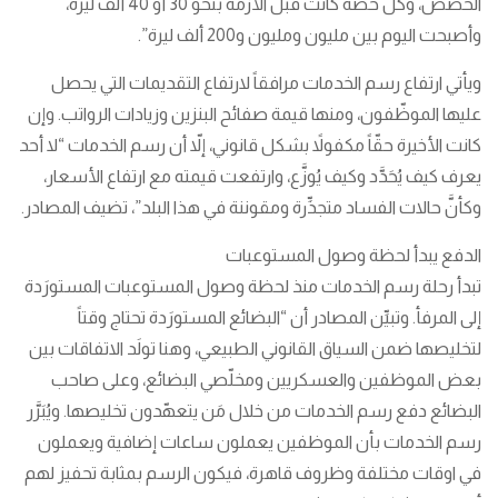
الحصص، وكل حصّة كانت قبل الأزمة بنحو 30 أو 40 ألف ليرة،
وأصبحت اليوم بين مليون ومليون و200 ألف ليرة”.
ويأتي ارتفاع رسم الخدمات مرافقاً لارتفاع التقديمات التي يحصل
عليها الموظّفون، ومنها قيمة صفائح البنزين وزيادات الرواتب. وإن
كانت الأخيرة حقّاً مكفولاً بشكل قانوني، إلاّ أن رسم الخدمات “لا أحد
يعرف كيف يُحَدَّد وكيف يُوزَّع، وارتفعت قيمته مع ارتفاع الأسعار،
وكأنَّ حالات الفساد متجذِّرة ومقوننة في هذا البلد”، تضيف المصادر.
الدفع يبدأ لحظة وصول المستوعبات
تبدأ رحلة رسم الخدمات منذ لحظة وصول المستوعبات المستورَدة
إلى المرفأ. وتبيِّن المصادر أن “البضائع المستورَدة تحتاج وقتاً
لتخليصها ضمن السياق القانوني الطبيعي، وهنا تولَد الاتفاقات بين
بعض الموظفين والعسكريين ومخلّصي البضائع، وعلى صاحب
البضائع دفع رسم الخدمات من خلال مَن يتعهّدون تخليصها. ويُبَرَّر
رسم الخدمات بأن الموظفين يعملون ساعات إضافية ويعملون
في اوقات مختلفة وظروف قاهرة، فيكون الرسم بمثابة تحفيز لهم