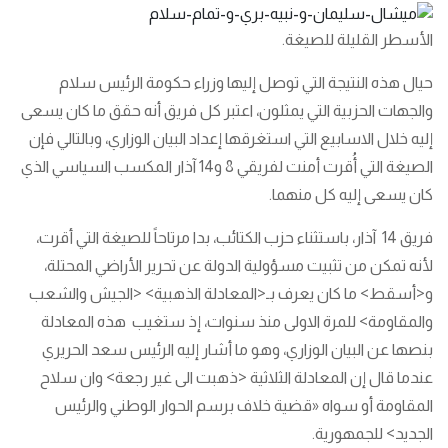
الأسطر القليلة للصيغة.
حيال هذه النتيجة التي توصل إليها وزراء حكومة الرئيس سلام
والجهات الحزبية التي يمثلون، اعتبر كل فريق أنه حقق ما كان يسعى
إليه خلال الاسابيع التي استغرقها إعداد البيان الوزاري، وبالتالي فإن
الصيغة التي أُقرت أمنت لفريقي 8 و14 آذار المكسب السياسي الذي
كان يسعى إليه كل منهما.
فريق 14 آذار، باستثناء حزب الكتائب، بدا مرتاحاً للصيغة التي أقرت،
لأنه تمكن من تثبيت مسؤولية الدولة عن تحرير الأراضي المحتلة،
و<أسقط> ما كان يعرف بـ<المعادلة الذهبية> <الجيش والشعب
والمقاومة> للمرة الاولى منذ سنوات، إذ ستغيب هذه المعادلة
بنصها عن البيان الوزاري، وهو ما أشار إليه الرئيس سعد الحريري
عندما قال إن المعادلة الثلاثية <ذهبت الى غير رجعة> وان سلاح
المقاومة أو سواه «قضية خلاف برسم الحوار الوطني والرئيس
الجديد> للجمهورية.