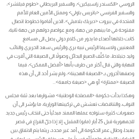
الروسي <الكسندر زاسبيكين>، والسفير البريطاني <طوم فيلتشر>،
والسفير الفرنسي <باتريس باولي> وممثل الأمين العام للأمم
المتحدة في بيروت <ديريك بلامبلي>، الذين أقاموا خطوط اتصال
مفتوحة في ما بينهم من جهة، ومع عواصم دولهم من جهة ثانية،
كانت خلالها أصداء ما يدور من كلام دولي يصل الى مسامع
المعنيين ولاسيما الرئيس نبيه بري والرئيس سعد الحريري والنائب
وليد جنبلاط، ما كثّف الصيغ البدائل وصولاً الى الصيغة التي أقرت في
النهاية والتي قال أكثر من طرف بأنها <أفضل الممكن>، فيما
وصفها آخرون بـ<الصيغة الهجينة>، ولم يشر أحد الى أن هذه
الصيغة <ممتازة> أو هي <صيغة جامعة>...
وهكذا بدأت حكومة <المصلحة الوطنية> مشوارها بعد ثقة مجلس
النواب، والتناقضات تعشش في تركيبتها الوزارية، ما يؤشر الى أن
صعوبات كثيرة ستواجه عملها الممتد مبدئياً حتى انتخاب رئيس جديد
للجمهورية قبل 25 أيار (مايو) المقبل، إلا إذا حلّ الفراغ في قصر
بعبدا، وطال عمر الحكومة الى أمد غير محدد، ريثما يتم الاتفاق بين
القيادات اللبنانية، طوعاً أو قسراً، على من يخلف الرئيس سليمان في