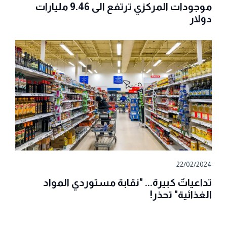
موجودات المركزي ترتفع الى 9.46 مليارات
دولار
22/02/2024
تداعياتٌ كبيرة... "نقابة مستوردي المواد
الغذائية" تحذر!