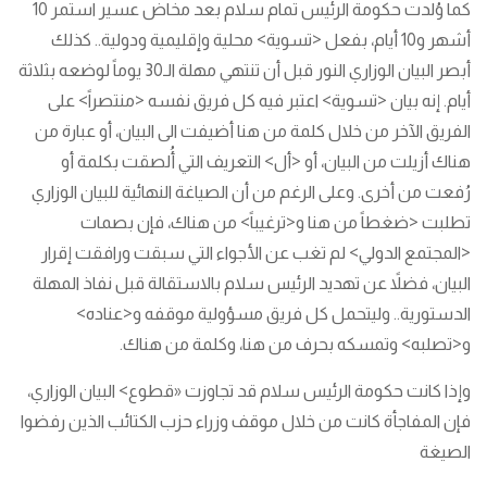
كما وُلدت حكومة الرئيس تمام سلام بعد مخاض عسير استمر 10
أشهر و10 أيام، بفعل <تسوية> محلية وإقليمية ودولية.. كذلك
أبصر البيان الوزاري النور قبل أن تنتهي مهلة الـ30 يوماً لوضعه بثلاثة
أيام. إنه بيان <تسوية> اعتبر فيه كل فريق نفسه <منتصراً> على
الفريق الآخر من خلال كلمة من هنا أضيفت الى البيان، أو عبارة من
هناك أزيلت من البيان، أو <أل> التعريف التي أُلصقت بكلمة أو
رُفعت من أخرى. وعلى الرغم من أن الصياغة النهائية للبيان الوزاري
تطلبت <ضغطاً من هنا و<ترغيباً> من هناك، فإن بصمات
<المجتمع الدولي> لم تغب عن الأجواء التي سبقت ورافقت إقرار
البيان، فضلاً عن تهديد الرئيس سلام بالاستقالة قبل نفاذ المهلة
الدستورية.. وليتحمل كل فريق مسؤولية موقفه و<عناده>
و<تصلبه> وتمسكه بحرف من هنا، وكلمة من هناك.
وإذا كانت حكومة الرئيس سلام قد تجاوزت «قطوع> البيان الوزاري،
فإن المفاجأة كانت من خلال موقف وزراء حزب الكتائب الذين رفضوا
الصيغة