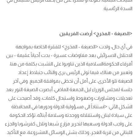
السدة الرئاسية.
<الصيغة - المخرج> أرضت الفريقين
في أي حال، ولدت <الصيغة - المخرج> للفقرة الخاصة بمواجهة
الاحتلال الاسرائيلي بعد مفاوضات عسيرة - بدت أحياناً عقيمة - بين
أفرقاء الحكومةالسلامية الذين تناوبوا على التشبث بكلمة من هنا،
وتعبير من هناك، فيما تولى الرئيس بري والنائب جنبلاط إعداد
الصيغة تلو الأخرى، على أمل أن تحظى بموافقة الجميع. وفي آخر
جلسة لمجلس الوزراء ليل الجمعة الماضي، أبصرت الصيغة النور بعد
تعديلات ومشاورات وضغوط واستبدال كلمات، وقد أصبحت على
الشكل الآتي: <استناداً الى مسؤولية الدولة ودورها في المحافظة
على سيادة لبنان واستقلاله ووحدته وسلامة أبنائه، تؤكد الحكومة
على واجب الدولة وسعيها لتحرير مزارع شبعا وتلال كفرشوبا والجزء
اللبناني من قرية الغجر، وذلك بشتى الوسائل المشروعة، مع التأكيد