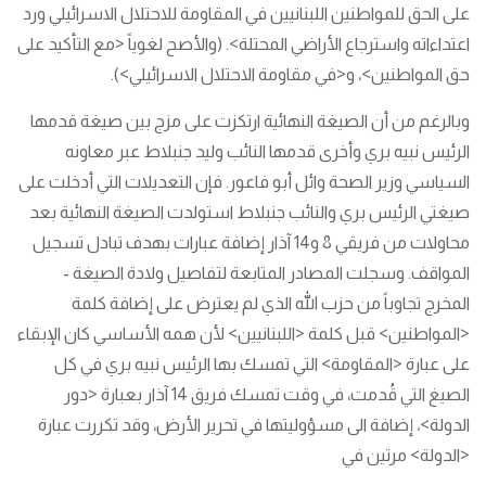
على الحق للمواطنين اللبنانيين في المقاومة للاحتلال الاسرائيلي ورد
اعتداءاته واسترجاع الأراضي المحتلة>. (والأصح لغوياً <مع التأكيد على
حق المواطنين>، و<في مقاومة الاحتلال الاسرائيلي>).
وبالرغم من أن الصيغة النهائية ارتكزت على مزج بين صيغة قدمها
الرئيس نبيه بري وأخرى قدمها النائب وليد جنبلاط عبر معاونه
السياسي وزير الصحة وائل أبو فاعور. فإن التعديلات التي أدخلت على
صيغتي الرئيس بري والنائب جنبلاط استولدت الصيغة النهائية بعد
محاولات من فريقي 8 و14 آذار إضافة عبارات بهدف تبادل تسجيل
المواقف. وسجلت المصادر المتابعة لتفاصيل ولادة الصيغة -
المخرج تجاوباً من حزب الله الذي لم يعترض على إضافة كلمة
<المواطنين> قبل كلمة <اللبنانيين> لأن همه الأساسي كان الإبقاء
على عبارة <المقاومة> التي تمسك بها الرئيس نبيه بري في كل
الصيغ التي قُدمت، في وقت تمسك فريق 14 آذار بعبارة <دور
الدولة>، إضافة الى مسؤوليتها في تحرير الأرض، وقد تكررت عبارة
<الدولة> مرتين في