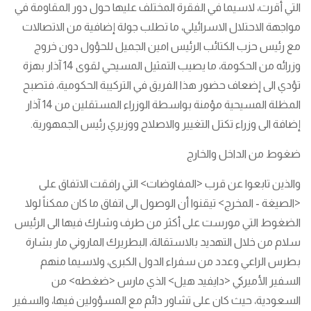
التي أقرت، لاسيما في الفقرة المختلف عليها حول دور المقاومة في
مواجهة الاحتلال الاسرائيلي، ما تطلب جولة إضافية من الاتصالات
مع رئيس حزب الكتائب الرئيس امين الجميل للحؤول دون خروج
وزرائه من الحكومة، ما يصيب التمثيل المسيحي لقوى 14 آذار بهزة
تؤدي الى إضعاف حضور هذا الفريق في التركيبة الحكومية، فتصبح
المظلة المسيحية مؤمنة بواسطة الوزراء المستقلين من 14 آذار
إضافة الى وزراء تكتل التغيير والاصلاح ووزيري رئيس الجمهورية.
ضغوط من الداخل والخارج
والذين تابعوا عن قرب <المفاوضات> التي رافقت الاتفاق على
<الصيغة - المخرج> تيقنوا أن الوصول الى اتفاق ما كان ممكناً لولا
الضغوط التي مورست على أكثر من طرف وشارك فيها الى الرئيس
سلام من خلال التهديد بالاستقالة، البطريرك الماروني مار بشارة
بطرس الراعي وعدد من سفراء الدول الكبرى، ولاسيما منهم
السفير الأميركي <دايفيد هيل> الذي مارس <ضغطه> من
السعودية، حيث كان على تشاور دائم مع المسؤولين فيها، والسفير