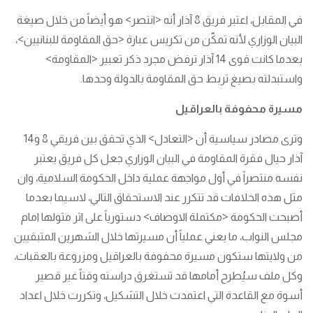
في المقابل، اعتبر فريق 8 آذار أنه <انتصر> هو أيضاً من خلال صيغة
البيان الوزاري لأنه تمكّن من تكريس عبارة <حق المقاومة للبنانيين>،
بعدما كانت قوى 14 آذار ترفض مجرد ذكر تعبير <المقاومة>
واستبدلته بصيغ تربط حق المقاومة بالدولة وحدها.
مسيرة محفوفة بالعراقيل
وترى مصادر سياسية أن <التعادل> الذي تحقق بين فريقي 8 و14
آذار حيال فقرة المقاومة في البيان الوزاري جعل كل فريق يعتبر
نفسه منتصراً في أول مواجهة عملية داخل الحكومة السلامية، وان
مثل هذه الخلافات قد تتكرر عند الاستحقاق التالي، لاسيما بعدما
أصبحت الحكومة <مكتملة الاوصاف> دستورياً على اثر مثولها امام
مجلس النواب، ما يعني عملياً أن مسيرتها خلال الشهرين المتبقيين
من ولايتها ستكون مسيرة محفوفة بالعراقيل ومزروعة بالعقبات،
وكل ملف سيُطرح أمامها قد تستغرق دراسته وقتاً غير قصير
أسوة مع القاعدة التي اعتمدت خلال التشكيل، وتكررت خلال اعداد