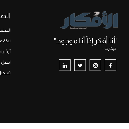
الص
الصفحة
"أنا أفكر إذاً أنا موجود."
نبذة ع
-ديكارت -
أرشيف
اتصل بن
تسجيل