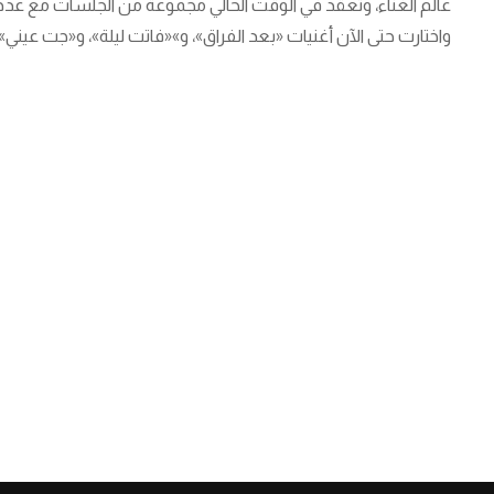
عالم الغناء، وتعقد في الوقت الحالي مجموعة من الجلسات مع عدد من 
واختارت حتى الآن أغنيات «بعد الفراق»، و»«فاتت ليلة»، و«جت عيني».