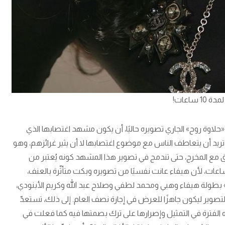
1 ساعات!
لاوة روح» الجاري تصويره حاليًا، أن يكون مشهد اغتصابها الذي
ريد أن يتعاطف الناس مع موضوع اغتصابها لا أن يثير غرائزهم، وهو
ق مع المخرج، حتى تندمج في تصوير هذا المشهد كونه يُعتبر من
ات، لأن هيفاء عانت نفسيًا من تصويره وبكت متأثّرة بالعنف،
ح» بطولة هيفاء وهبي ومحمد لطفي وصلاح عبد الله وكريم الأبنودي،
لتصوير ليكون جاهزًا للعرض في إجازة نصف العام. إلى ذلك، تستعدّ
ه الفترة في التمثيل وإصرارها على ترك بصمتها فيه كما فعلت في