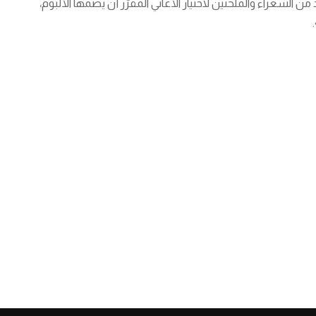
الشعراء والملحنين لاختيار الأغاني المقرّر أن يضمّها الألبوم،