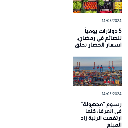
14/03/2024
5 دولارات يومياً
للصائم في رمضان:
اسعار الخضار تحلّق
14/03/2024
رسوم “مجهولة”
في المرفأ: كلّما
ارتفعت الرتبة زاد
المبلغ