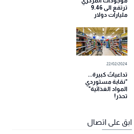
موجودات المركزي
ترتفع الى 9.46
مليارات دولار
22/02/2024
تداعياتٌ كبيرة...
"نقابة مستوردي
المواد الغذائية"
تحذر!
ابق على اتصال