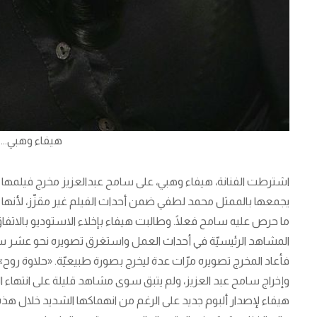
هيفاء وهبي... لمدة 0
اشترطت الفنانة، هيفاء وهبي، على سامح عبدالعزيز مخرج فيلمها «ح
يجمعها بالممثل محمد لطفي ضمن أحداث الفيلم غير مقزّز، لأنها ت
ما حرص عليه سامح فعلًا. وطالبت هيفاء بإخلاء الاستوديو بالاتفا
المشاهد الرئيسيّة في أحداث العمل واستغرق تصويره نحو عشر ساع
فأعاد المخرج تصويره مرّات عدة ليخرج بصورة طبيعيّة. «حلاوة رو
وإخراج سامح عبد العزيز، ولم يتبق سوى مشاهد قليلة على انتهاء ا
هيفاء لإصدار ألبوم جديد على الرغم من انهماكها الشديد خلال هذ