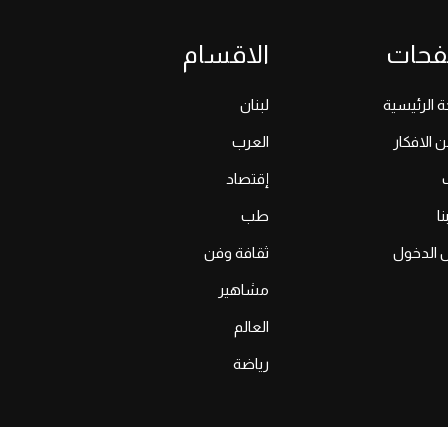
فحات
الاقسام
 الرئيسية
لبنان
ن الافكار
العرب
إقتصاد
ا
طب
 الدخول
ثقافة وفن
مشاهير
العالم
رياضة