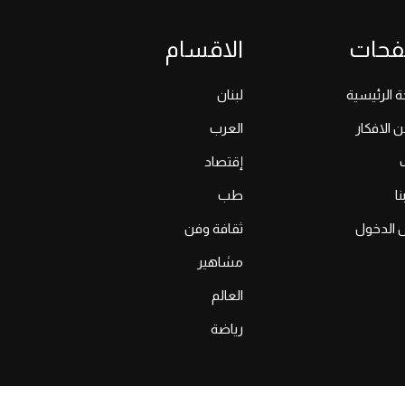
فحات
الاقسام
 الرئيسية
لبنان
ن الافكار
العرب
إقتصاد
ا
طب
 الدخول
ثقافة وفن
مشاهير
العالم
رياضة