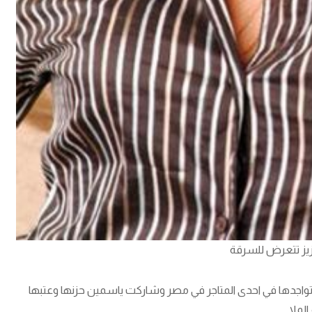
زيز تتعرض للسرقة
 تواجدها في احدى المتاجر في مصر وشاركت ياسمين حزنها وعتبها
لملا