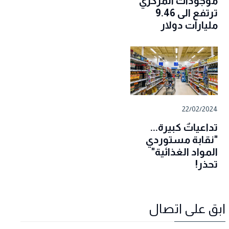
موجودات المركزي
ترتفع الى 9.46
مليارات دولار
22/02/2024
تداعياتٌ كبيرة...
"نقابة مستوردي
المواد الغذائية"
تحذر!
ابق على اتصال