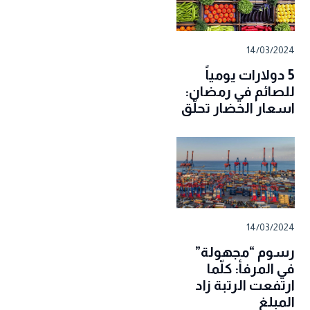
14/03/2024
5 دولارات يومياً
للصائم في رمضان:
اسعار الخضار تحلّق
14/03/2024
رسوم “مجهولة”
في المرفأ: كلّما
ارتفعت الرتبة زاد
المبلغ