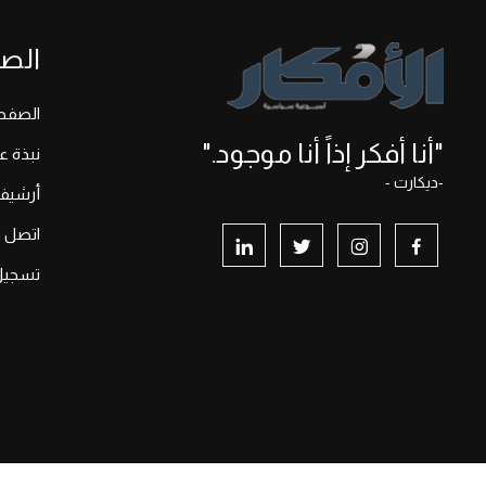
الص
الصفحة
"أنا أفكر إذاً أنا موجود."
نبذة ع
-ديكارت -
أرشيف
اتصل بن
تسجيل