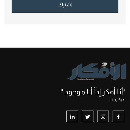
اشترك
"أنا أفكر إذاً أنا موجود."
-ديكارت -