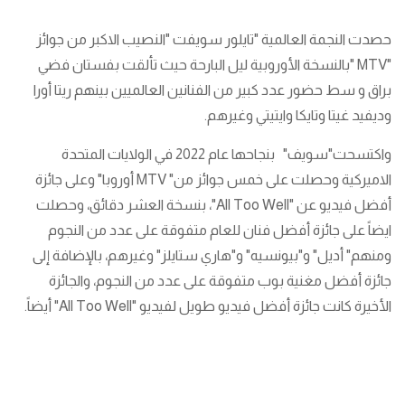
حصدت النجمة العالمية "تايلور سويفت "النصيب الاكبر من جوائز
"MTV "بالنسخة الأوروبية ليل البارحة حيث تألقت بفستان فضي
براق و سط حضور عدد كبير من الفنانين العالميين بينهم ريتا أورا
وديفيد غيتا وتايكا وايتيتي وغيرهم.
واكتسحت"سويف" بنجاحها عام 2022 في الولايات المتحدة
الاميركية وحصلت على خمس جوائز من" MTV أوروبا" وعلى جائزة
أفضل فيديو عن "All Too Well"، بنسخة العشر دقائق، وحصلت
ايضاً على جائزة أفضل فنان للعام متفوقة على عدد من النجوم
ومنهم" أديل" و"بيونسيه" و"هاري ستايلز" وغيرهم، بالإضافة إلى
جائزة أفضل مغنية بوب متفوقة على عدد من النجوم، والجائزة
الأخيرة كانت جائزة أفضل فيديو طويل لفيديو "All Too Well" أيضاً.