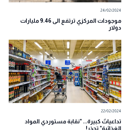
24/02/2024
موجودات المركزي ترتفع الى 9.46 مليارات
دولار
22/02/2024
تداعياتٌ كبيرة... "نقابة مستوردي المواد
الغذائية" تحذر!