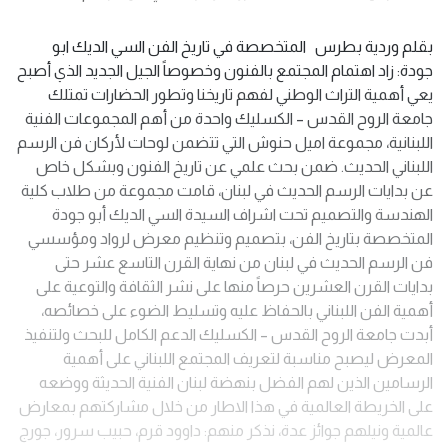
بقلم وردية بطرس المتخصصة في تاريخ الفن السي الديك ابو
جودة: زاد اهتمام المجتمع بالفنون وخصوصاً الجيل الجديد الذي أصبح
يعي أهمية التراث الوطني لفهم تاريخنا وتطور الحضارات تمتلك
جامعة الروح القدس – الكسليك واحدة من أهم المجموعات الفنية
اللبنانية، مجموعة اميل حنوش التي تتضمن لوحات لأركان فن الرسم
اللبناني الحديث. ضمن بحث علمي عن تاريخ الفنون وبشكل خاص
عن بدايات الرسم الحديث في لبنان، قامت مجموعة من طلاب كلية
الهندسة والتصميم تحت اشراف السيدة السي الديك أبو جودة
المتخصصة بتاريخ الفن، بتصميم وتنظيم معرض لرواد ومؤسسي
فن الرسم الحديث في لبنان من نهاية القرن التاسع عشر حتى
بدايات القرن العشرين حرصاً منها على نشر الثقافة والتوعية على
أهمية الفن اللبناني بالحفاظ عليه وتسليط الضوء على خصائصه،
أبدت جامعة الروح القدس – الكسليك الدعم الكامل للبحث ولتنفيذ
المعرض ليصبح مناسبة لتعريف المجتمع اللبناني على أهمية
الرسامين الذين لهم الفضل بنهضة لبنان الفنية الحديثة ووضعه
على الخريطة العالمية في هذا الاطار من خلال مشاركتهم بمعارض
عالمية ونيلهم جوائز عدة، نذكر منهم: داوود قرم، حبيب سرور، جورج