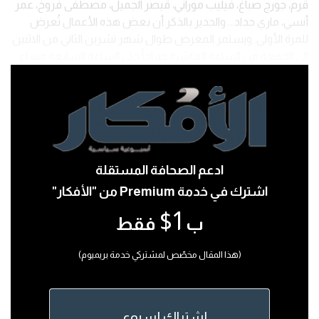
قرم، جورج صباغ، فيليب موراني، قيصر الجميل، مصطفى فروخ، عمر
أنسي، ماري حداد... والجدير بالذكر أن بعض هذه الأعمال تُعرض
للمرة الأولى. ويستمر المعرض طوال شهر تشرين الثاني من الاثنين
الى الجمعة من الساعة العاشرة صباحاً حتى الساعة السابعة مساء.
ادعم الصحافة المستقلة
اشترك في خدمة Premium من "الأفكار"
1$
ب
فقط
(هذا المقال مخصّص لمشتركي خدمة بريميوم)
إشتراك إسبوعى