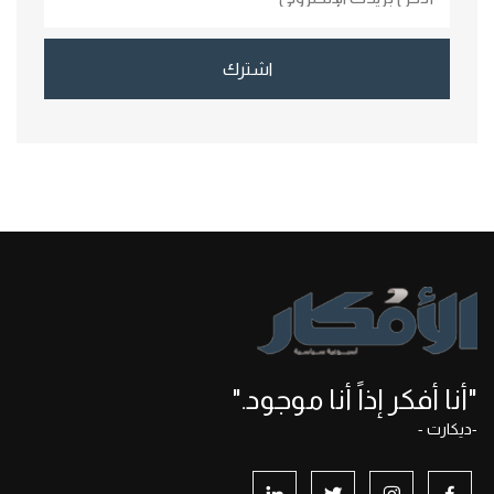
اشترك
"أنا أفكر إذاً أنا موجود."
-ديكارت -