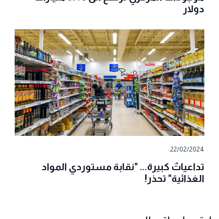
دولار
22/02/2024
تداعياتٌ كبيرة... "نقابة مستوردي المواد
الغذائية" تحذر!