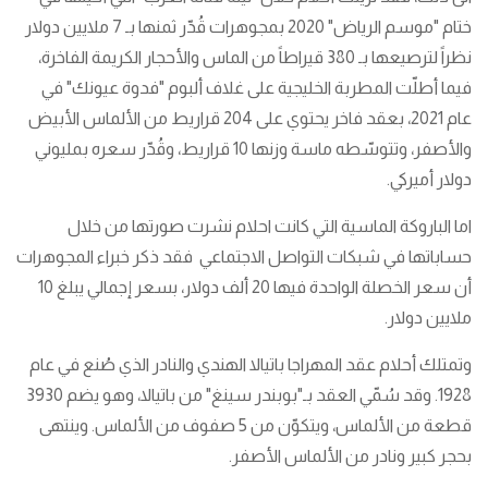
ختام "موسم الرياض" 2020 بمجوهرات قُدّر ثمنها بـ 7 ملايين دولار
نظراً لترصيعها بـ 380 قيراطاً من الماس والأحجار الكريمة الفاخرة،
فيما أطلّت المطربة الخليجية على غلاف ألبوم "فدوة عيونك" في
عام 2021، بعقد فاخر يحتوي على 204 قراريط من الألماس الأبيض
والأصفر، وتتوسّطه ماسة وزنها 10 قراريط، وقُدّر سعره بمليوني
دولار أميركي.
اما الباروكة الماسية التي كانت احلام نشرت صورتها من خلال
حساباتها في شبكات التواصل الاجتماعي فقد ذكر خبراء المجوهرات
أن سعر الخصلة الواحدة فيها 20 ألف دولار، بسعر إجمالي يبلغ 10
ملايين دولار.
وتمتلك أحلام عقد المهراجا باتيالا الهندي والنادر الذي صُنع في عام
1928. وقد سُمّي العقد بـ"بوبندر سينغ" من باتيالا، وهو يضم 3930
قطعة من الألماس، ويتكوّن من 5 صفوف من الألماس. وينتهى
بحجر كبير ونادر من الألماس الأصفر.