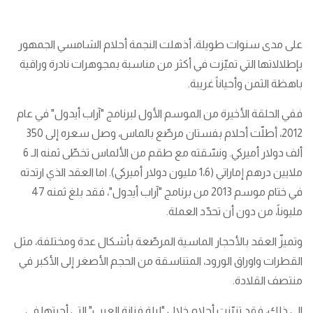
على مدى سنوات طويلة، أذهلت النجمة أحلام الشامسي الجمهور
بإطلالاتها التي تميّزت في أكثر من مناسبة بمجوهرات نادرة وراقية
باهظة الثمن وأحياناً غريبة.
ففي الحلقة الأخيرة من الموسم الأول لبرنامج "آراب أيدول" في عام
2012، أطلّت أحلام بفستان مرصّع بالماس، وصل سعره إلى 350
ألف دولار أميركي. ونسّقته مع طقم من الألماس تخطّى ثمنه الـ 6
ملايين درهم إماراتي (1،6 مليون دولار أميركي). اما العقد الذي ارتدته
في ختام موسم 2013 من برنامج "آراب أيدول"، فقد بلغ ثمنه 47
مليوناً، من دون أن تحدّد العملة.
وتميزّ العقد بالأحجار الماسية المرصّعة بأشكال عدة ومختلفة، مثل
القطرات واوراق الورود، المتناسقة من الحجم الأصغر إلى الأكبر في
منتصف القلادة.
الى ذلك، فقد تزيّنت أحلام خلال "ليلة فنانة العرب" التي أحيتها في