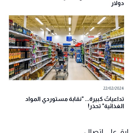
دولار
22/02/2024
تداعياتٌ كبيرة... "نقابة مستوردي المواد
الغذائية" تحذر!
ابق على اتصال