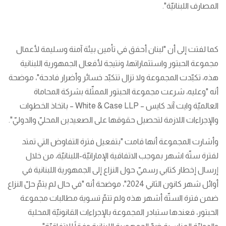
المصارف اللبنانيّة".
كما لفتت إلى أن "لبنان أحفق في تأمين بيئة آمنة وسليمة لأعمال
مجموعة الحبتور واستثماراتها، ونتيجة لأفعال الجمهورية اللبنانية
هذه، تكبّدت المجموعة ولا تزال تتكبّد خسائر وأضرار فادحة"، موضحة
أنه "وعليه، شرعت مجموعة الحبتور الممثّلة بشركة المحاماة
العالميّة وايت آند كايس – White & Case LLP – باتخاذ الخطوات
والإجراءات اللازمة لتحصيل حقوقها على الصعيدين المحليّ والدوليّ".
وأشارت المجموعة أنها قامت "بتفعيل فترة التفاوض التي تمتد
لفترة ستّة اشهر بموجب الاتفاقية الإماراتيّة-اللبنانيّة، من خلال
إرسال إخطار كتابي رسميّ حول النزاع إلى الجمهورية اللبنانية في
أوائل شهر كانون الثاني 2024"، موضحة أنه "في حال لم يتمّ حلّ النزاع
ضمن فترة الستّة أشهر هذه ولم تتمّ تسوية مطالبات مجموعة
الحبتور، فعندها ستبادر المجموعة بالإجراءات القانونيّة المحلية