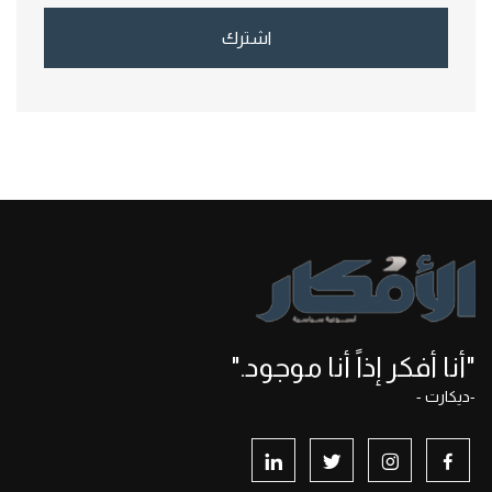
اشترك
"أنا أفكر إذاً أنا موجود."
-ديكارت -