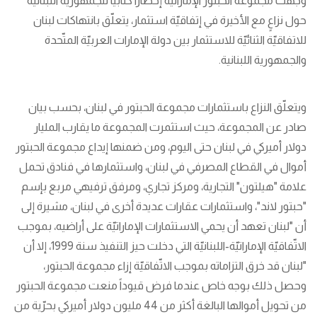
وجّهت مجموعة الحبتور الإماراتية إخطاراً كتابياً للجمهورية اللبنانية
حول نزاعٍ مع الأخيرة في إتفاقيّة استثمار، يتعلّق بانتهاكات لبنان
للاتفاقيّة الثنائيّة للاستثمار بين دولة الإمارات العربيّة المتّحدة
والجمهورية اللبنانية.
ويتعلّق النزاع باستثمارات مجموعة الحبتور في لبنان، بحسب بيان
صادر عن المجموعة، حيث استثمرت المجموعة ما يقارب المليار
دولار أميركي في لبنان حتى اليوم، ومن ضمنها إيداع مجموعة الحبتور
أموال في القطاع المصرفي في لبنان، واستثمارها في فنادق تحمل
علامة "هيلتون" التجارية، ومركز تجاري، ومرفق ترفيهي مربع بإسم
"حبتور لاند"، واستثمارات عقارات عديدة أخرى في لبنان، مشيرة إلى
أن "لبنان تعهد أن يحمي الاستثمارات الإماراتيّة على أراضيه، بموجب
الاتّفاقيّة الإماراتيّة-اللبنانيّة التي دخلت حيز التنفيذ سنة 1999، إلا أن
"لبنان قد خرق التزاماته بموجب الاتّفاقيّة إزاء مجموعة الحبتور،
وحصل ذلك بوجه خاص عندما فرض قيوداً منعت مجموعة الحبتور
من تحويل أموالها البالغة أكثر من 44 مليون دولار أميركي بحرّية من