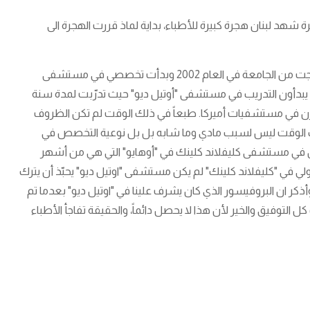
ة شهد لبنان هجرة كبيرة للأطباء، بداية لماذ قررت الهجرة الى
لقد درست الطب في جامعة القديس يوسف في بيروت، حيث تخرجت من الجامعة في العام 2002 وبدأت تخصصي في مستشفى
ف يبدأون التدريب في مستشفى "أوتيل ديو" حيث تدرّبت لمدة سنة
مرّن في مستشفيات أميركا. طبعاً في ذلك الوقت لم تكن الظروف
 ذلك الوقت ليس لسبب مادي وما شابه بل بل نوعية التخصص في
قبول في مستشفى كليفلاند كلينك في "أوهايو" التي هي من أشهر
 في "كليفلاند كلينك" لم يكن مستشفى "اوتيل ديو" يحبّذ أن يترك
أذكر ان البروفيسور الذي كان يشرف علينا في "اوتيل ديو" بعدما تم
التوفيق والخير لأن هذا لا يحصل دائماً، والحقيقة تفاجأ الأطباء