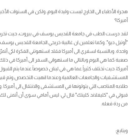
هجرة الأطباء الى الخارج ليست وليدة اليوم، ولكن في السنوات الأخير
أميركا؟
"أوتيل ديو". وكما تعلمين ان غالبية خريجي الجامعة القديس يوس
واحدة. وبالنسبة لسفري الى أميركا فقلد استهوتني الفكرة لكي أت
صعبة كما هي اليوم وبالتالي ما استهواني السفر الى أميركا في
أميركا، حيث تختلف كثيراً عما هي في لبنان خصوصاً عندما يتم ال
المستشفيات والجامعات العالمية.وعندما انهيت التخصص وتم قبولي
طلابه المناصب التي يتولونها في المستشفى والانتقال الى أميركا. و
قبولي في "كليفلاند كلينك" قال لي: ليس أمامي سوى أن أتمنى لك كل 
من ردة فعله.
ويتابع: