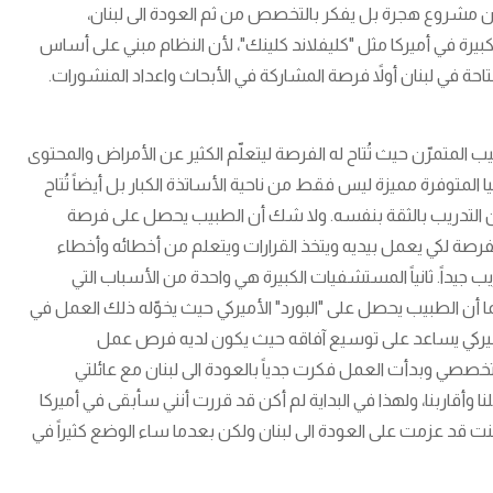
كون مشروع هجرة بل يفكر بالتخصص من ثم العودة الى لبنان،
ة في أميركا مثل "كليفلاند كلينك"، لأن النظام مبني على أساس
احة في لبنان أولاً فرصة المشاركة في الأبحاث واعداد المنشورات.
 المتمرّن حيث تُتاح له الفرصة ليتعلّم الكثير عن الأمراض والمحتوى
متوفرة مميزة ليس فقط من ناحية الأساتذة الكبار بل أيضاً تُتاح
من التدريب بالثقة بنفسه. ولا شك أن الطبيب يحصل على فرصة
صة لكي يعمل بيديه ويتخذ القرارات ويتعلم من أخطائه وأخطاء
ب جيداً. ثانياً المستشفيات الكبيرة هي واحدة من الأسباب التي
ا أن الطبيب يحصل على "البورد" الأميركي حيث يخوّله ذلك العمل في
أميركي يساعد على توسيع آفاقه حيث يكون لديه فرص عمل
ت تخصصي وبدأت العمل فكرت جدياً بالعودة الى لبنان مع عائلتي
لنا وأقاربنا، ولهذا في البداية لم أكن قد قررت أنني سأبقى في أميركا
 دائم، مع العلم انه منذ بضع سنوات تحديداً في العام 2018 كنت قد عزمت على العودة الى لبنان ولكن بعدما ساء الوضع كثيراً في