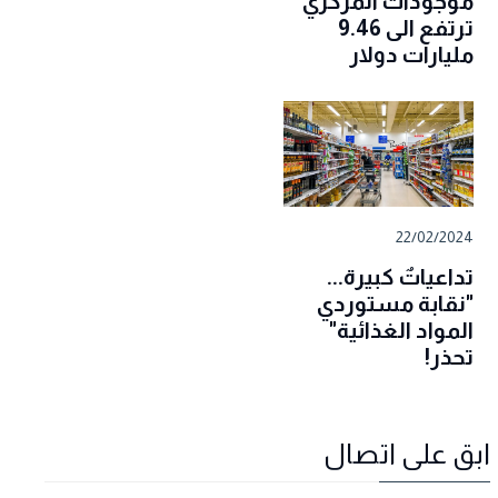
موجودات المركزي
ترتفع الى 9.46
مليارات دولار
22/02/2024
تداعياتٌ كبيرة...
"نقابة مستوردي
المواد الغذائية"
تحذر!
ابق على اتصال