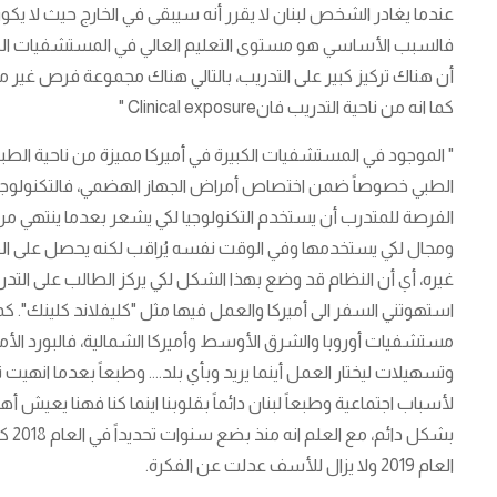
عندما يغادر الشخص لبنان لا يقرر أنه سيبقى في الخارج حيث لا ي
فالسبب الأساسي هو مستوى التعليم العالي في المستشفيات الكبير
أن هناك تركيز كبير على التدريب، بالتالي هناك مجموعة فرص غير مت
كما انه من ناحية التدريب فانClinical exposure "
" الموجود في المستشفيات الكبيرة في أميركا مميزة من ناحية الطبيب
الطبي خصوصاً ضمن اختصاص أمراض الجهاز الهضمي، فالتكنولوجيا ال
الفرصة للمتدرب أن يستخدم التكنولوجيا لكي يشعر بعدما ينتهي 
ومجال لكي يستخدمها وفي الوقت نفسه يُراقب لكنه يحصل على الفر
غيره، أي أن النظام قد وضع بهذا الشكل لكي يركز الطالب على التدري
استهوتني السفر الى أميركا والعمل فيها مثل "كليفلاند كلينك". كم
مستشفيات أوروبا والشرق الأوسط وأميركا الشمالية، فالبورد ال
وتسهيلات ليختار العمل أينما يريد وبأي بلد.... وطبعاً بعدما انهي
لأسباب اجتماعية وطبعاً لبنان دائماً بقلوبنا اينما كنا فهنا يعيش أه
بشكل
العام 2019 ولا يزال للأسف عدلت عن الفكرة.