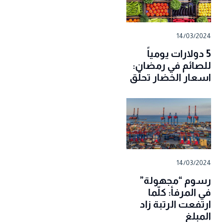
14/03/2024
5 دولارات يومياً
للصائم في رمضان:
اسعار الخضار تحلّق
14/03/2024
رسوم “مجهولة”
في المرفأ: كلّما
ارتفعت الرتبة زاد
المبلغ