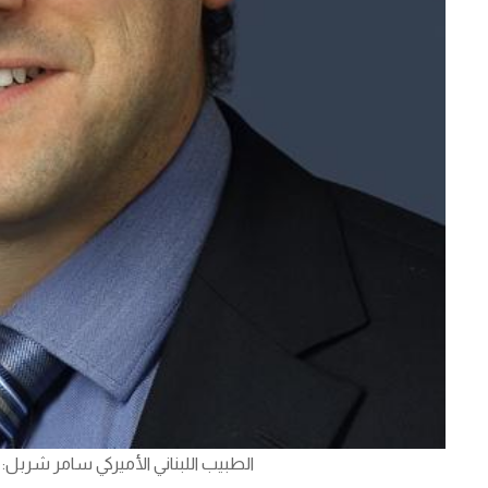
الطبيب اللبناني الأميركي سامر شربل: ح