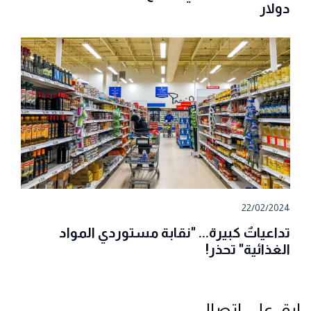
دولار
22/02/2024
تداعياتٌ كبيرة... "نقابة مستوردي المواد
الغذائية" تحذر!
ابق على اتصال