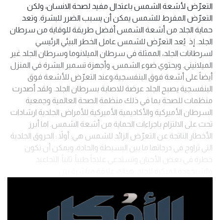
التعرّض لأشعة الشمس باعتدال مفيد لصحة الانسان، ولكن
التعرّض المفرط للشمس يمكن أن يسبب الضرر للبشرة. وتعد
حماية الجلد من أشعة الشمس أفضل طريقة للوقاية من سرطان
الجلد. إذ يُعد التعرّض للشمس عامل الخطر البيئي الرئيسي
لسرطانات الجلد، الممثلة في سرطان الميلانوما وسرطان الجلد غير
الميلانيني. ويحتوي ضوء الشمس، وأجهزة تسمير البشرة في المنزل
أيضاً على أشعة فوق البنفسجية،وعند التعرّض للأشعة فوق
البنفسجية يصبح الجلد عرضة للاصابة بسرطان الجلد. ولقد أصدرت
منظمات للصحة بما في ذلك منظمة الصحة العالمية وجمعية
السرطان الأميركية والأكاديمية الأميركية للأمراض الجلدية ارشادات
تحث على الالتزام باجراءات الحماية من أشعة الشمس. اما أبرز
الأخطار الناتجة عن التعرّض الزائد للشمس هي: أولاً : الحروق الجلدية
التي تراوح في درجاتها ما بين البسيطة والحادة، ويمكن أن تكون
خطرة في بعض الأحيان وتستدعي علاجاً طبياً. ثانياً: التجاعيد
والشيخوخة المبكرة للجلد: هناك علاقة مباشرة بين