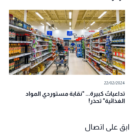
22/02/2024
تداعياتٌ كبيرة... "نقابة مستوردي المواد
الغذائية" تحذر!
ابق على اتصال