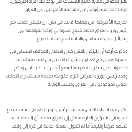
بالتزاماتها في حماية جميع المنشآت التي يوجد بها أفراد أميركيون،
وبملاحقة المسؤولين عن مهاجمة الأميركيين في العراق .
الخارجية الأميركية، من جهتها، قالت في بيان، إن بلينكن تحدث مع
رئيس وزراء العراق محمد شياع السوداني، وبحثا المواجهة بين
إسرائيل وحركة حماس، والحاجة لمنع امتداد الصراع.
وذكرت أيضا أن بلينكن ناقش خلال الاتصال الموقف الإنساني في
غزة، والتعاون مع العراق والشركاء الآخرين في المنطقة لتحديد
الخطوات التي يمكن القيام بها لوضع أسس سلام عادل ودائم.
وجدد رئيس الوزراء العراقي التزام حكومته بحماية مستشاري التحالف
الدولي الموجودين في العراق، بحسب الوكالة.
وكان فرهاد علاء الدين، مستشار رئيس الوزراء العراقي محمد شياع
السوداني للشؤون الخارجية، قال إن العراق يعتقد أن المنطقة قد
تشهد صراعاً إقليمياً‭‬‬‬‬‬‬‬‬‬‬‬‬‬‬‬‬ ما لم تتحول الهدنة الحالية في غزة إلى وقف