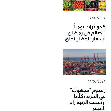
14/03/2024
5 دولارات يومياً
للصائم في رمضان:
اسعار الخضار تحلّق
14/03/2024
رسوم “مجهولة”
في المرفأ: كلّما
ارتفعت الرتبة زاد
المبلغ