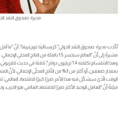
مديرة صندوق النقد الدو
أكّدت مديرة صندوق النقد الدولي​" كريستالينا غورغييفا"، أنّ "ما آمل 
مشيرةً إلى أنّ "العالم سيخسر 1.5 بالمئة من ​
وهذا الانقسام تكلفته 1.4 تريليون دولار"، لافتة في ح
بمقدار ضعفين، أو أكثر من 3% من النّاتج المحلّي
الوقت الّذي سيشكّل فيه هذا الأمر ضررًا كبيرًا للاقتصاد العالمي، تظلّ
مبيّنةً أنّ "العامل الوحيد الأكثر ضررًا للاقتصاد العالمي هو الحرب، و