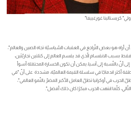
لي" كريستالينا غورغييفا"
أن أراه هو بعض التّراجع في العقبات السّياسيّة تجاه ​الصين​ والعالم"،
الناتج المحلي​ الإجمالي، فقط بسبب الانقسام الّذي قد يقسم العالم إلى كتلتين تجاريّتَين،
ديث تلفزيوني، إلى أنّ بالنّسبة إلى ​آسيا​، يمكن أن تكون الخسارة المحتمَلة أسوأ
 الإجمالي، لأنّ المنطقة أكثر اندماجًا في سلسلة القيمة العالميّة، مشددة على أنّ "في
 الحرب في ​أوكرانيا​ تظلّ العامل الأكبر المضرّ بالنّمو العالمي"،
بالتّالي، كلّما انتهت الحرب مبكرًا كان ذلك أفضل".