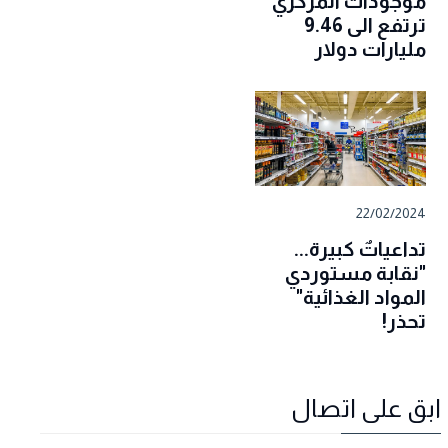
موجودات المركزي
ترتفع الى 9.46
مليارات دولار
22/02/2024
تداعياتٌ كبيرة...
"نقابة مستوردي
المواد الغذائية"
تحذر!
ابق على اتصال