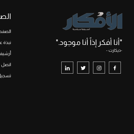
الص
الصفحة
"أنا أفكر إذاً أنا موجود."
نبذة ع
-ديكارت -
أرشيف
اتصل بن
تسجيل