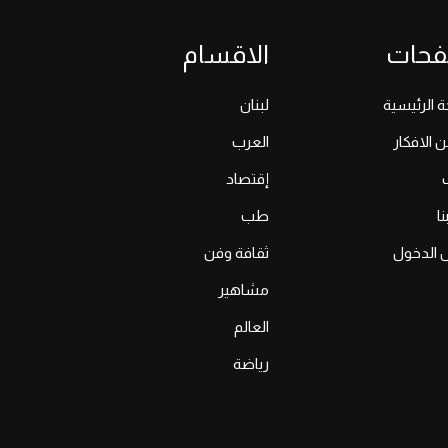
فحات
الاقسام
 الرئيسية
لبنان
ن الافكار
العرب
إقتصاد
ا
طب
 الدخول
ثقافة وفن
مشاهير
العالم
رياضة